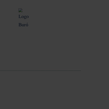
Buró de Entidades
Financieras
Despachos de cobranza
Consulta costos y comisiones
de nuestros productos