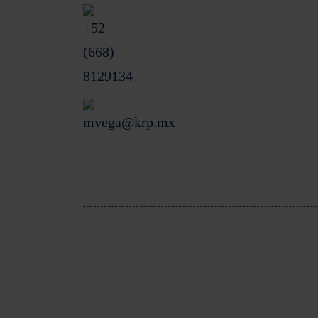
+52 (668) 8129134
Conta
mvega@krp.mx
Derechos Reservados @2025 KRP. Sitio desarrolla